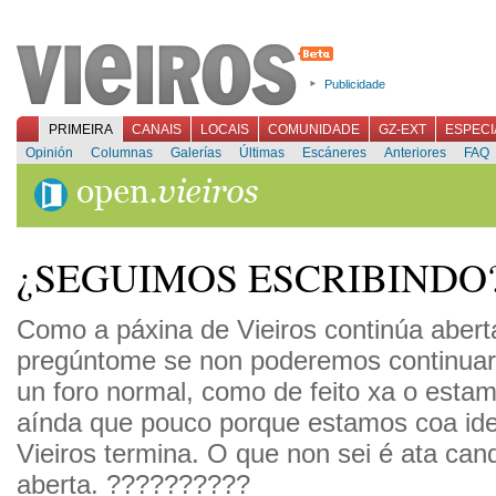
Publicidade
PRIMEIRA
CANAIS
LOCAIS
COMUNIDADE
GZ-EXT
ESPECI
Opinión
Columnas
Galerías
Últimas
Escáneres
Anteriores
FAQ
¿SEGUIMOS ESCRIBINDO
Como a páxina de Vieiros continúa abert
pregúntome se non poderemos continua
un foro normal, como de feito xa o estam
aínda que pouco porque estamos coa id
Vieiros termina. O que non sei é ata cand
aberta. ??????????