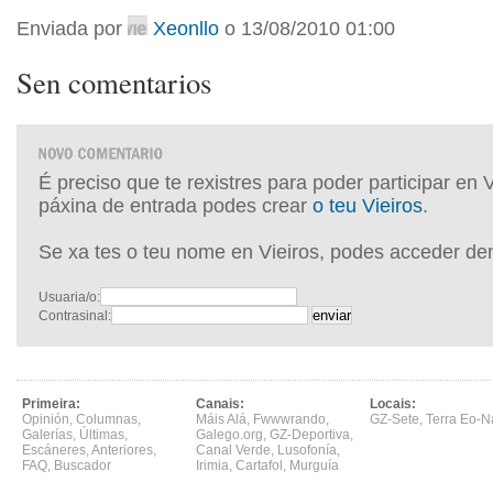
Enviada por
Xeonllo
o 13/08/2010 01:00
Sen comentarios
É preciso que te rexistres para poder participar en 
páxina de entrada podes crear
o teu Vieiros
.
Se xa tes o teu nome en Vieiros, podes acceder de
Usuaria/o:
Contrasinal:
Primeira:
Canais:
Locais:
Opinión
,
Columnas
,
Máis Alá
,
Fwwwrando
,
GZ-Sete
,
Terra Eo-N
Galerías
,
Últimas
,
Galego.org
,
GZ-Deportiva
,
Escáneres
,
Anteriores
,
Canal Verde
,
Lusofonía
,
FAQ
,
Buscador
Irimia
,
Cartafol
,
Murguía